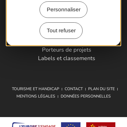
Comment venir ?
Personnaliser
Espace Pro
Tout refuser
Observatoire
Partenaires et Pros
Porteurs de projets
Labels et classements
TOURISME ET HANDICAP
CONTACT
PLAN DU SITE
MENTIONS LÉGALES
DONNÉES PERSONNELLES