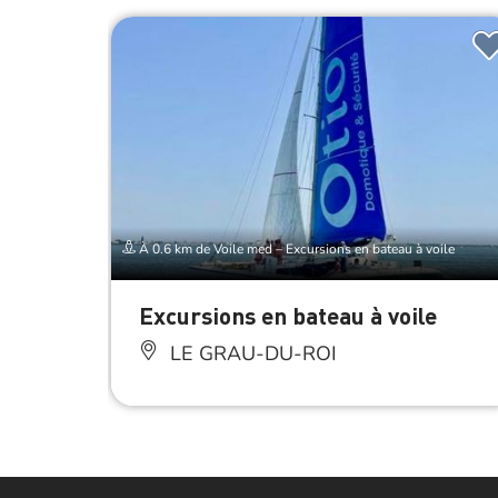
À 0.6 km de Voile med – Excursions en bateau à voile
Excursions en bateau à voile
LE GRAU-DU-ROI