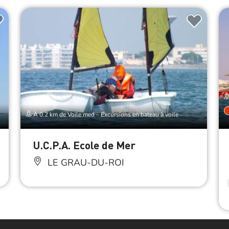
À 0.2 km de Voile med – Excursions en bateau à voile
U.C.P.A. Ecole de Mer
LE GRAU-DU-ROI