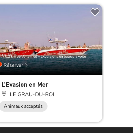
À 0.2 km de Voile med – Excursions en bateau à voile
Réserver
À 0.2 km d
L’Evasion en Mer
Socié
LE GRAU-DU-ROI
LE
Animaux acceptés