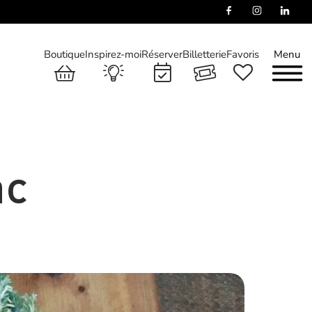
Boutique
Inspirez-moi
Réserver
Billetterie
Favoris
Menu
ac