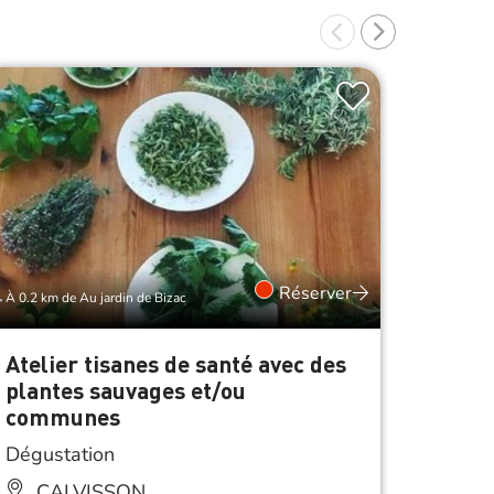
Réserver
À 0.2 km de Au jardin de Bizac
À 0.2 km d
Atelier tisanes de santé avec des
Balad
plantes sauvages et/ou
décou
communes
comes
Dégustation
Initiat
d’un 
CALVISSON