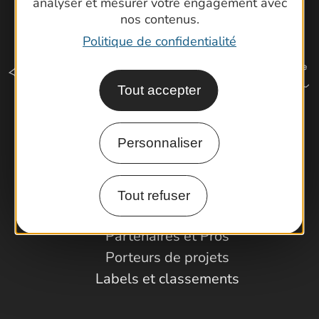
analyser et mesurer votre engagement avec
nos contenus.
Politique de confidentialité
Tout accepter
Comment venir ?
Personnaliser
Espace Pro
Tout refuser
Observatoire
Partenaires et Pros
Porteurs de projets
Labels et classements