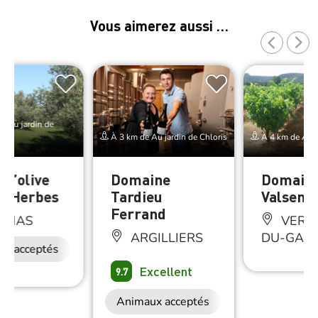
Vous aimerez aussi …
e Au jardin de
À 3 km de Au jardin de Chloris
À 4 km de Au ja
 d’olive
Domaine
Domaine
s Herbes
Tardieu
Valseniè
Ferrand
LLIAS
VERS-
ARGILLIERS
DU-GAR
ux acceptés
Excellent
9.7
Animaux acceptés