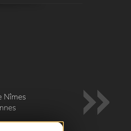
e Nîmes
nnes