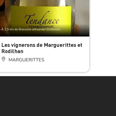
À 1.5 km de Brasserie artisanale Globulles
À 1.5 km d
Les vignerons de Marguerittes et
IGP C
Rodilhan
MA
MARGUERITTES