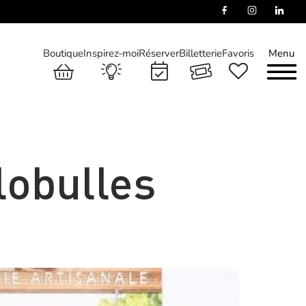
Boutique
Inspirez-moi
Réserver
Billetterie
Favoris
Menu
lobulles