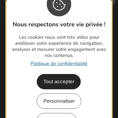
Nous respectons votre vie privée !
Les cookies nous sont très utiles pour
Contactez-nous !
améliorer votre expérience de navigation,
Foire aux questions
analyser et mesurer votre engagement avec
Brochures
nos contenus.
Cartoguides et Topoguides
Politique de confidentialité
Latitude Gard
Tout accepter
Personnaliser