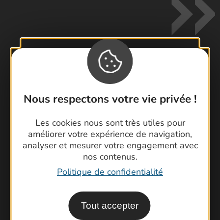
Contactez-nous !
Foire aux questions
Nous respectons votre vie privée !
Brochures
Les cookies nous sont très utiles pour
Cartoguides et Topoguides
améliorer votre expérience de navigation,
Latitude Gard
analyser et mesurer votre engagement avec
nos contenus.
Politique de confidentialité
Tout accepter