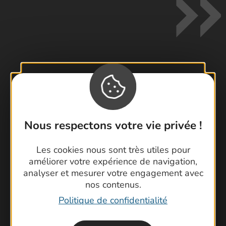
Contactez-nous !
Foire aux questions
Brochures
Nous respectons votre vie privée !
Cartoguides et Topoguides
Latitude Gard
Les cookies nous sont très utiles pour
améliorer votre expérience de navigation,
analyser et mesurer votre engagement avec
nos contenus.
Politique de confidentialité