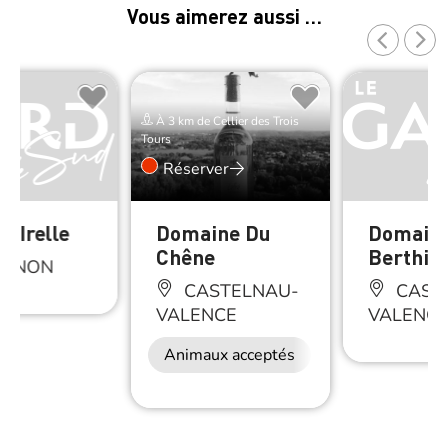
Vous aimerez aussi …
À 3 km de Cellier des Trois
Tours
Réserver
L’Irelle
Domaine Du
Domaine
Chêne
Berthie
IGNON
CASTELNAU-
CAST
VALENCE
VALENC
Animaux acceptés