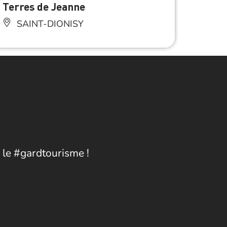
Terres de Jeanne
Clos 
SAINT-DIONISY
CA
 le #gardtourisme !