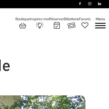
Boutique
Inspirez-moi
Réserver
Billetterie
Favoris
Menu
de