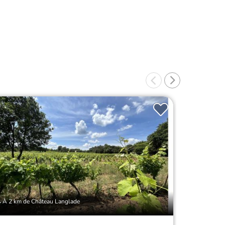
À 2 km de Château Langlade
À 3 km de