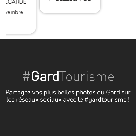
LLEGARDE
 novembre
#
Gard
Tourisme
Partagez vos plus belles photos du Gard sur
les réseaux sociaux avec le #gardtourisme !