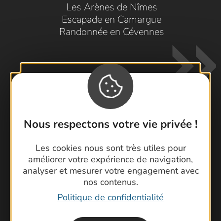
Les Arènes de Nîmes
Escapade en Camargue
Randonnée en Cévennes
Nous respectons votre vie privée !
Contactez-nous !
Les cookies nous sont très utiles pour
Foire aux questions
améliorer votre expérience de navigation,
Brochures
analyser et mesurer votre engagement avec
Cartoguides et Topoguides
nos contenus.
Latitude Gard
Politique de confidentialité