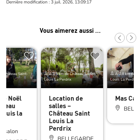
Dernière modification : 3 juil. 2026, 13:09:17
Vous aimerez aussi …
e Château Saint-
À 3.5 km de Château Saint-
À 0.8 km de Ch
rix
Louis La Perdrix
Louis La Perdrix
 de Noël
Location de
Mas Car
âteau
salles –
BELL
Louis la
Château Saint
ix
Louis La
Perdrix
ou salon
BELLEGARDE