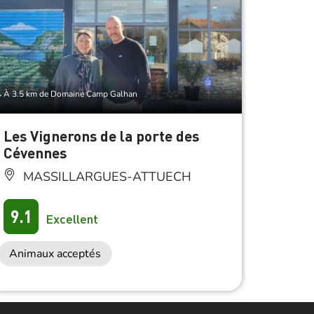
À 3.5 km de Domaine Camp Galhan
À 3.5 km 
Les Vignerons de la porte des
Mas 
Cévennes
BA
MASSILLARGUES-ATTUECH
Anima
9.1
Excellent
Animaux acceptés