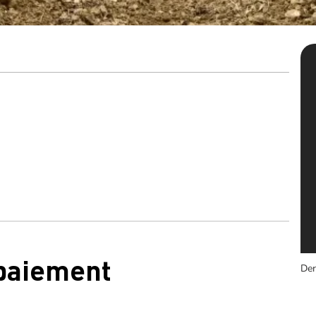
 paiement
Der