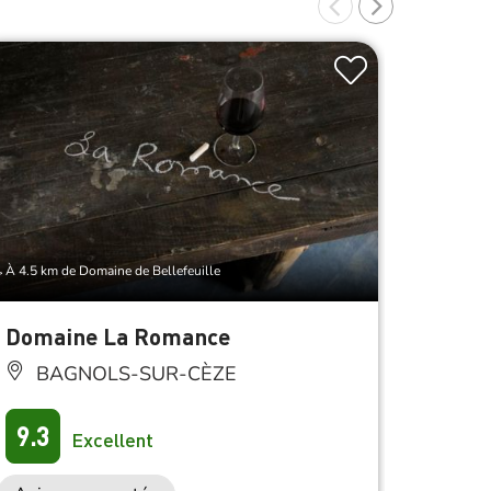
À 4.5 km de Domaine de Bellefeuille
À 4.5 km d
Domaine La Romance
Les V
Produ
BAGNOLS-SUR-CÈZE
truff
BA
9.3
Excellent