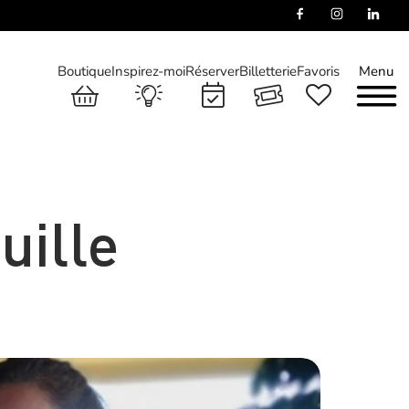
Boutique
Inspirez-moi
Réserver
Billetterie
Favoris
Menu
uille