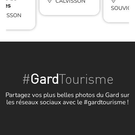
CALVISSON
ttes
SOUVIG
LVISSON
#
Gard
Tourisme
Partagez vos plus belles photos du Gard sur
les réseaux sociaux avec le #gardtourisme !