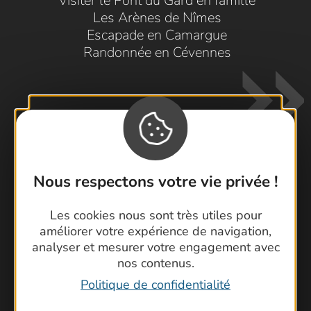
Visiter le Pont du Gard en famille
Les Arènes de Nîmes
Escapade en Camargue
Randonnée en Cévennes
Nous respectons votre vie privée !
Contactez-nous !
Les cookies nous sont très utiles pour
Foire aux questions
améliorer votre expérience de navigation,
Brochures
analyser et mesurer votre engagement avec
Cartoguides et Topoguides
nos contenus.
Latitude Gard
Politique de confidentialité