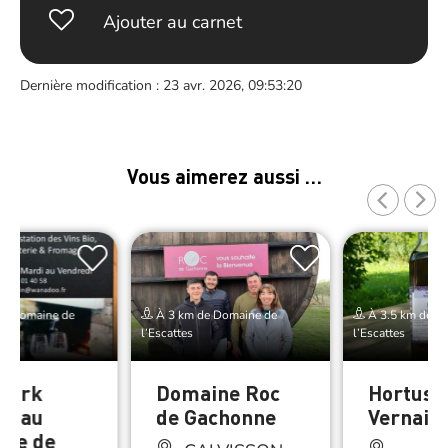
Ajouter au carnet
Dernière modification : 23 avr. 2026, 09:53:20
Vous aimerez aussi …
de Domaine de
À 3 km de Domaine de
À 3.5 km de D
l’Escattes
l’Escattes
work
Domaine Roc
Hortus d
if au
de Gachonne
Vernais
ne de