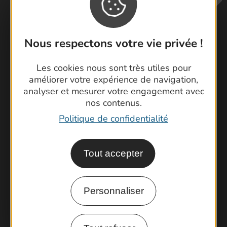
Nous respectons votre vie privée !
Les cookies nous sont très utiles pour
Contactez-nous !
améliorer votre expérience de navigation,
Foire aux questions
analyser et mesurer votre engagement avec
Brochures
nos contenus.
Cartoguides et Topoguides
Politique de confidentialité
Latitude Gard
Tout accepter
Personnaliser