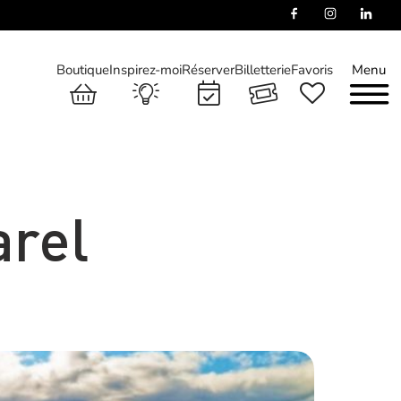
Boutique
Inspirez-moi
Réserver
Billetterie
Favoris
Menu
arel