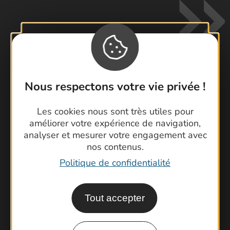
Nous respectons votre vie privée !
Contactez-nous !
Foire aux questions
Les cookies nous sont très utiles pour
Brochures
améliorer votre expérience de navigation,
analyser et mesurer votre engagement avec
Cartoguides et Topoguides
nos contenus.
Latitude Gard
Politique de confidentialité
Tout accepter