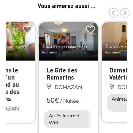
Vous aimerez aussi …
de Domaine des
À 0.2 km de Domaine des
À 0.2 km de D
Romarins
Romarins
rons le
Le Gîte des
Domaine
 d’un
Romarins
Valérian
end au
DOMAZAN
DOMA
ne des
rins
50€
Animaux 
/
Nuitée
MAZAN
Accès Internet
Wifi