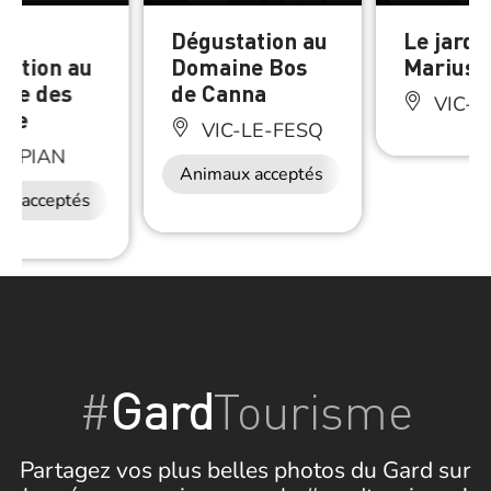
 et
Dégustation au
Le jardi
tation au
Domaine Bos
Marius
ne des
de Canna
VIC-L
ire
VIC-LE-FESQ
ESPIAN
Animaux acceptés
ux acceptés
#
Gard
Tourisme
Partagez vos plus belles photos du Gard sur