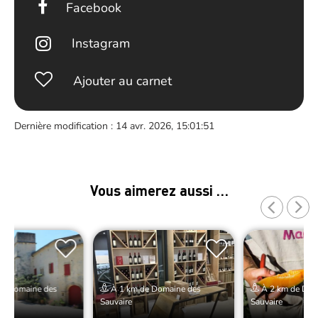
Facebook
Instagram
Ajouter au carnet
Dernière modification : 14 avr. 2026, 15:01:51
Vous aimerez aussi …
de Domaine des
À 1 km de Domaine des
À 2 km de Dom
Sauvaire
Sauvaire