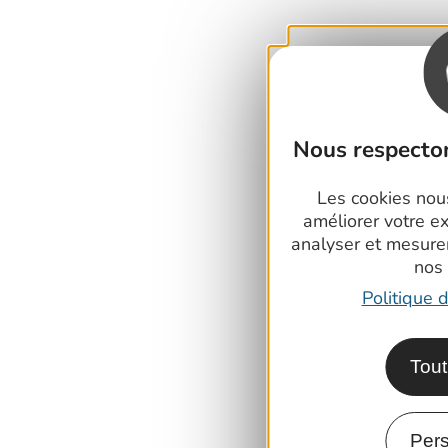
Nous respecton
Les cookies nous
améliorer votre e
analyser et mesure
nos
Politique d
Tout
Pers