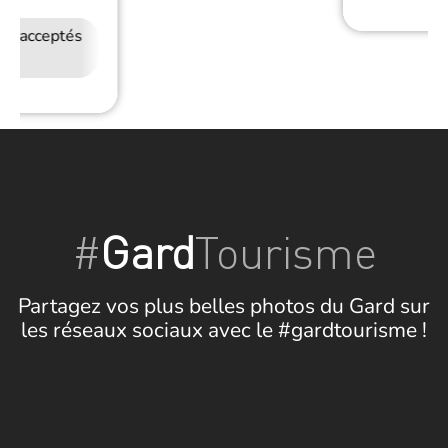
ux acceptés
Accès Internet
Wifi
#
Gard
Tourisme
Partagez vos plus belles photos du Gard sur
les réseaux sociaux avec le #gardtourisme !