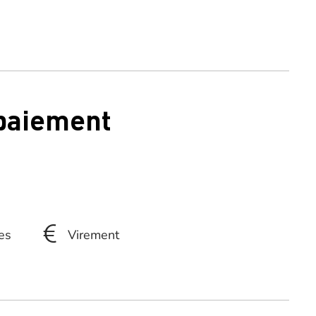
 paiement
es
Virement