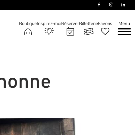
Boutique
Inspirez-moi
Réserver
Billetterie
Favoris
Menu
honne