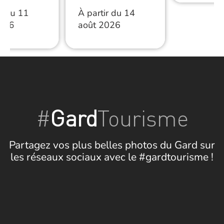
ir du 11
À partir du 14
2026
août 2026
#
Gard
Tourisme
Partagez vos plus belles photos du Gard sur
les réseaux sociaux avec le #gardtourisme !