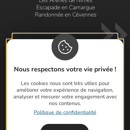
Les Arènes de Nîmes
Escapade en Camargue
Randonnée en Cévennes
Nous respectons votre vie privée !
Contactez-nous !
Foire aux questions
Les cookies nous sont très utiles pour
améliorer votre expérience de navigation,
Brochures
analyser et mesurer votre engagement avec
Cartoguides et Topoguides
nos contenus.
Latitude Gard
Politique de confidentialité