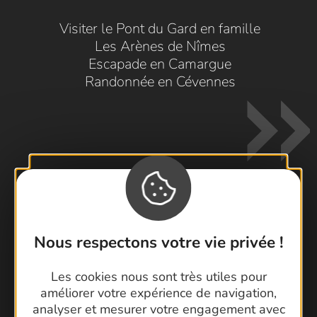
Visiter le Pont du Gard en famille
Les Arènes de Nîmes
Escapade en Camargue
Randonnée en Cévennes
Contactez-nous !
Nous respectons votre vie privée !
Foire aux questions
Brochures
Les cookies nous sont très utiles pour
Cartoguides et Topoguides
améliorer votre expérience de navigation,
analyser et mesurer votre engagement avec
Latitude Gard