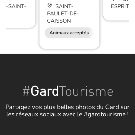
T-SAINT-
SAINT-
ESPRIT
T
PAULET-DE-
CAISSON
Animaux acceptés
#
Gard
Tourisme
Partagez vos plus belles photos du Gard sur
les réseaux sociaux avec le #gardtourisme !