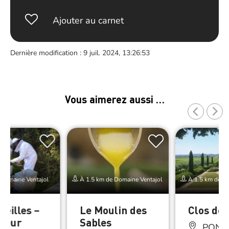
Ajouter au carnet
Dernière modification : 9 juil. 2024, 13:26:53
Vous aimerez aussi …
 Domaine Ventajol
À 1.5 km de Domaine Ventajol
À 1.5 km de Do
beilles –
Le Moulin des
Clos des
lteur
Sables
PONT-