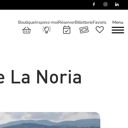
Boutique
Inspirez-moi
Réserver
Billetterie
Favoris
Menu
 La Noria