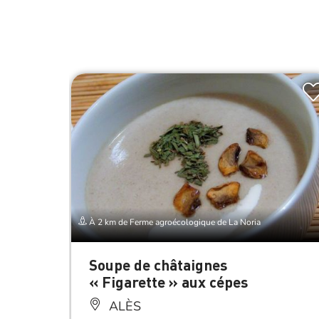
À 2 km de Ferme agroécologique de La Noria
Soupe de châtaignes
« Figarette » aux cépes
ALÈS