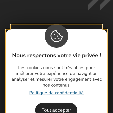
Contactez-nous !
Foire aux questions
Brochures
Nous respectons votre vie privée !
Cartoguides et Topoguides
Latitude Gard
Les cookies nous sont très utiles pour
améliorer votre expérience de navigation,
analyser et mesurer votre engagement avec
nos contenus.
Politique de confidentialité
Tout accepter