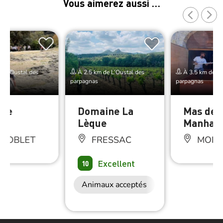
Vous aimerez aussi …
e L’Oustal des
À 2.5 km de L’Oustal des
À 3.5 km de L’
parpagnas
parpagnas
ice
Domaine La
Mas des
y
Lèque
Manhan
NOBLET
FRESSAC
MONO
Excellent
10
Animaux acceptés