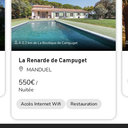
À 0.2 km de La Boutique de Campuget
La Renarde de Campuget
MANDUEL
550€
/
Nuitée
Accès Internet Wifi
Restauration