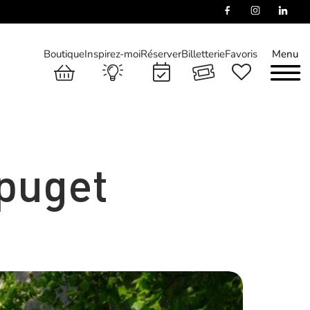
Boutique
Inspirez-moi
Réserver
Billetterie
Favoris
Menu
puget