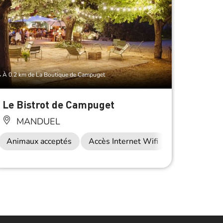
À 0.2 km de La Boutique de Campuget
À 0.3 km 
Le Bistrot de Campuget
Châte
vitico
MANDUEL
MA
Animaux acceptés
Accès Internet Wifi