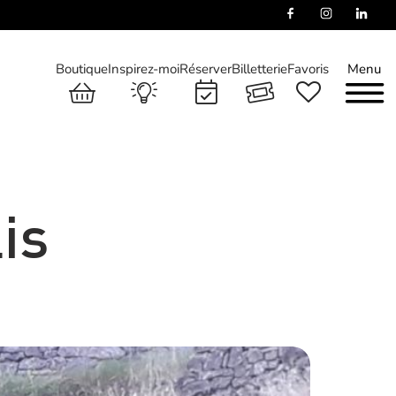
Boutique
Inspirez-moi
Réserver
Billetterie
Favoris
Menu
is