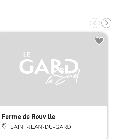
Ferme de Rouville
Pépin
SAINT-JEAN-DU-GARD
SA