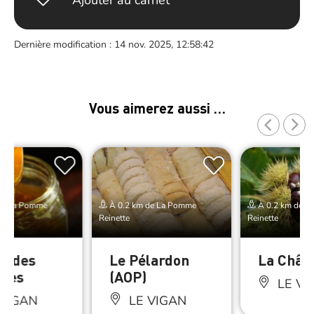
Ajouter au carnet
Dernière modification : 14 nov. 2025, 12:58:42
Vous aimerez aussi …
de La Pomme
À 0.2 km de La Pomme
À 0.2 km de L
Reinette
Reinette
el des
Le Pélardon
La Chât
nes
(AOP)
LE VI
VIGAN
LE VIGAN