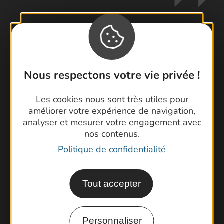
Contactez-nous !
Foire aux questions
Nous respectons votre vie privée !
Brochures
Cartoguides et Topoguides
Les cookies nous sont très utiles pour
améliorer votre expérience de navigation,
Latitude Gard
analyser et mesurer votre engagement avec
nos contenus.
Politique de confidentialité
Tout accepter
Personnaliser