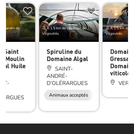
 Lavandin de
À 1.5 km de Lavandin de
À 1.5 km de La
Vilgoutrès
Vilgoutrès
n Saint
Spiruline du
Domaine
 : Moulin
Domaine Algal
Gressac 
anal Huile
Domain
SAINT-
e
viticole
ANDRÉ-
NT-
D’OLÉRARGUES
VERFE
É-
Animaux acceptés
ÉRARGUES