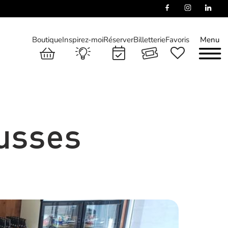
Boutique
Inspirez-moi
Réserver
Billetterie
Favoris
Menu
usses