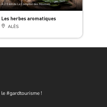
À 2.5 km de Le Comptoir des Mousses
À 2.5 km 
Les herbes aromatiques
Tourt
ALÈS
AL
 le #gardtourisme !