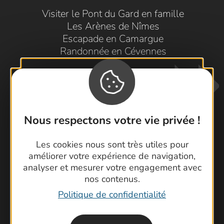
Visiter le Pont du Gard en famille
Les Arènes de Nîmes
Escapade en Camargue
Randonnée en Cévennes
Nous respectons votre vie privée !
Les cookies nous sont très utiles pour
Contactez-nous !
améliorer votre expérience de navigation,
analyser et mesurer votre engagement avec
Foire aux questions
nos contenus.
Brochures
Politique de confidentialité
Cartoguides et Topoguides
Latitude Gard