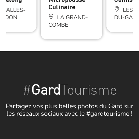
Culinaire
 SALLES-
LES S
ARDON
LA GRAND-
DU-GAR
COMBE
#
Gard
Tourisme
Partagez vos plus belles photos du Gard sur
les réseaux sociaux avec le #gardtourisme !