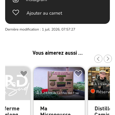
Ajouter au carnet
Dernière modification : 1 juil. 2026, 07:57:27
Vous aimerez aussi …
À 2.5 km de Le
Réserver
À 2.5 km de Le Mas del Fray
la ferme
Ma
Distiller
uvelong
Micropousse
Camisar