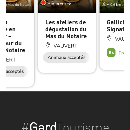
Réserver
e Le Mas du Notaire
À 0.6 km de Le
 du
Les ateliers de
Gallicia
ne en
dégustation du
Signatu
eur –
Mas du Notaire
VAUV
otour du
VAUVERT
u Notaire
Très
8.6
Animaux acceptés
UVERT
ux acceptés
#
Gard
Tourisme