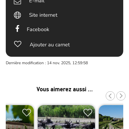
E-mail
Site internet
Facebook
Ajouter au carnet
Dernière modification : 14 nov. 2025, 12:59:58
Vous aimerez aussi …
Les délices du