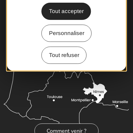
Foire aux questions
Tout accepter
Brochures
Cartoguides et Topoguides
Latitude Gard
Personnaliser
Tout refuser
Comment venir ?