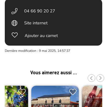
04 66 90 20 27
Site internet
Ajouter au carnet
Dernière modification : 9 mai 2025, 14:57:37
Vous aimerez aussi …
À 1.5 km de Le
l’Île
À 1.5 km de Les Jardins de