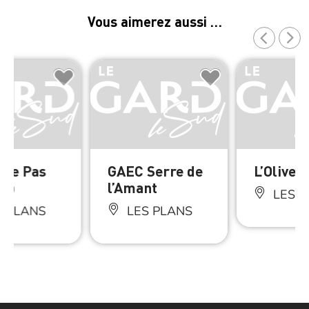
Vous aimerez aussi …
ne Pas
GAEC Serre de
L’Oliven
up
l’Amant
LES P
 PLANS
LES PLANS