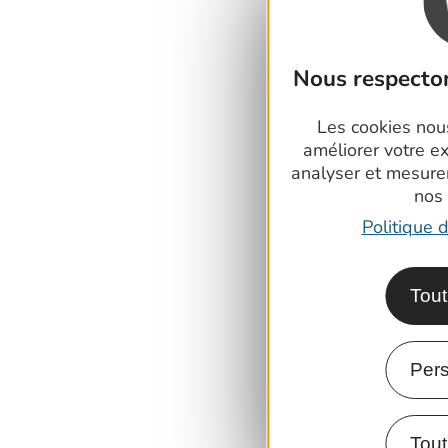
Nous respecton
Les cookies nous
améliorer votre e
analyser et mesure
nos
Politique d
Tout
Pers
Tout