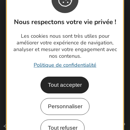
Nous respectons votre vie privée !
Contactez-nous !
Foire aux questions
Les cookies nous sont très utiles pour
Brochures
améliorer votre expérience de navigation,
Cartoguides et Topoguides
analyser et mesurer votre engagement avec
nos contenus.
Latitude Gard
Politique de confidentialité
Tout accepter
Personnaliser
Tout refuser