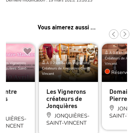
Dernière modification : 19 mars 2025, 15:26:23
Vous aimerez aussi …
À 0.8 km de Le
Créateurs de Jonq
e Les Vignerons
À 0.2 km de Les Vignerons
Vincent
Jonquières-Saint-
Créateurs de Jonquières-Saint-
Réserver
Vincent
 entre
Les Vignerons
Domain
ns
créateurs de
Pierre-
Jonquières
JONQU
JONQUIÈRES-
SAINT-V
NQUIÈRES-
SAINT-VINCENT
-VINCENT