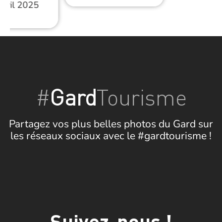
avril 2025
#
Gard
Tourisme
Partagez vos plus belles photos du Gard sur
les réseaux sociaux avec le #gardtourisme !
Suivez-nous !