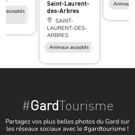
Saint-Laurent-
Animaux 
des-Arbres
ux acceptés
Accès Internet
Wifi
SAINT-
LAURENT-DES-
ARBRES
Animaux acceptés
#
Gard
Tourisme
Partagez vos plus belles photos du Gard sur
les réseaux sociaux avec le #gardtourisme !