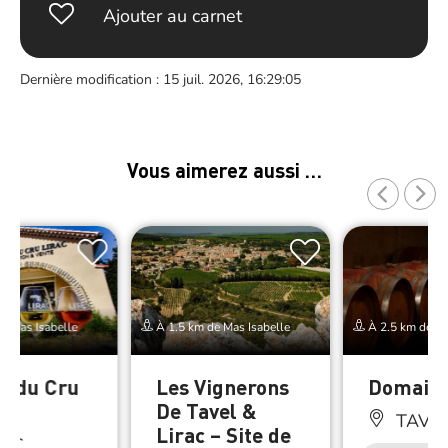
Ajouter au carnet
Dernière modification : 15 juil. 2026, 16:29:05
Vous aimerez aussi …
e Mas Isabelle
À 1.5 km de Mas Isabelle
À 2.5 km de Ma
n du Cru
Les Vignerons
Domain
De Tavel &
TAVE
Lirac – Site de
RAC