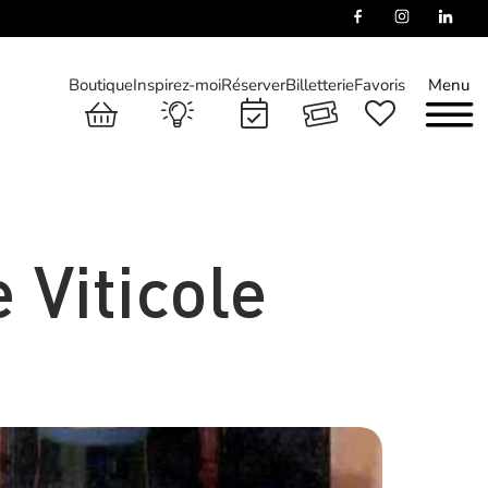
Boutique
Inspirez-moi
Réserver
Billetterie
Favoris
Menu
Viticole