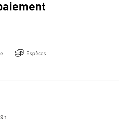
 paiement
ue
Espèces
19h.