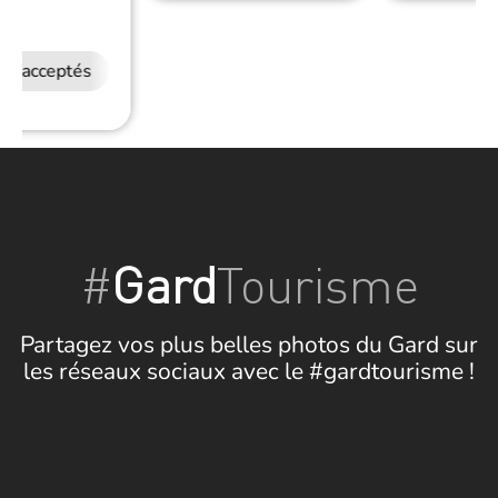
RS
ux acceptés
#
Gard
Tourisme
Partagez vos plus belles photos du Gard sur
les réseaux sociaux avec le #gardtourisme !