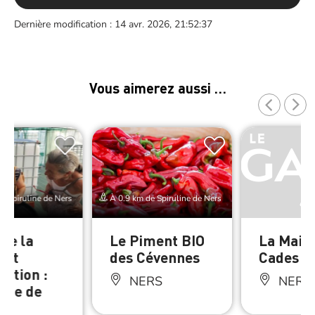
Dernière modification : 14 avr. 2026, 21:52:37
Vous aimerez aussi …
e Spiruline de Ners
À 0.9 km de Spiruline de Ners
 de la
Le Piment BIO
La Mais
 et
des Cévennes
Cades
tation :
NERS
NERS
line de