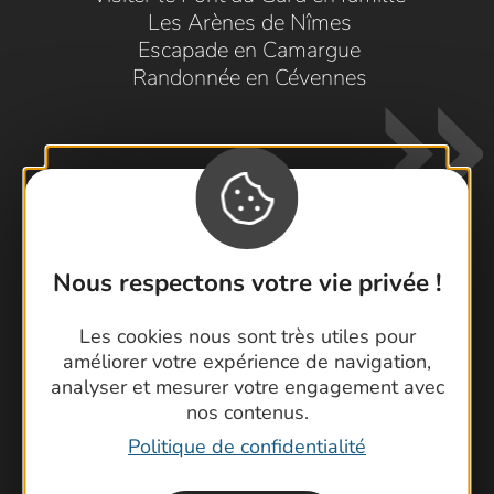
Les Arènes de Nîmes
Escapade en Camargue
Randonnée en Cévennes
Nous respectons votre vie privée !
Contactez-nous !
Les cookies nous sont très utiles pour
Foire aux questions
améliorer votre expérience de navigation,
Brochures
analyser et mesurer votre engagement avec
Cartoguides et Topoguides
nos contenus.
Latitude Gard
Politique de confidentialité