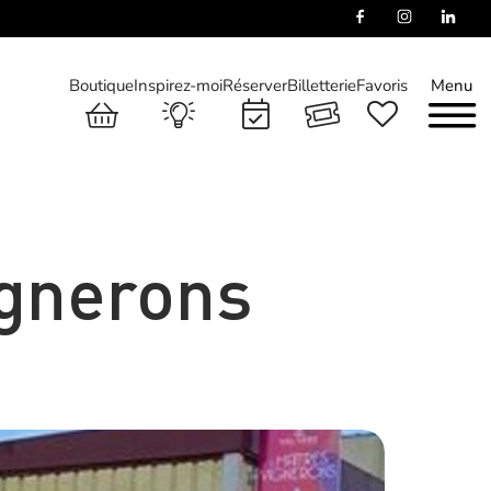
Boutique
Inspirez-moi
Réserver
Billetterie
Favoris
Menu
ignerons