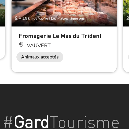
À 1.5 km de Val-Vert Les Maîtres vignerons
Fromagerie Le Mas du Trident
VAUVERT
Animaux acceptés
#
Gard
Tourisme