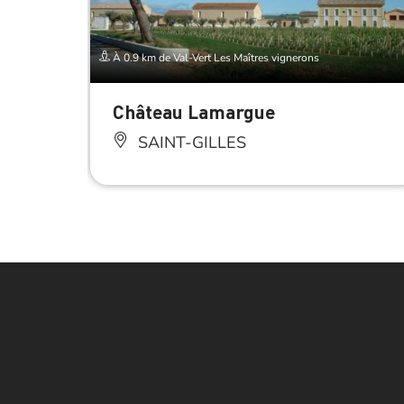
À 0.9 km de Val-Vert Les Maîtres vignerons
Château Lamargue
SAINT-GILLES