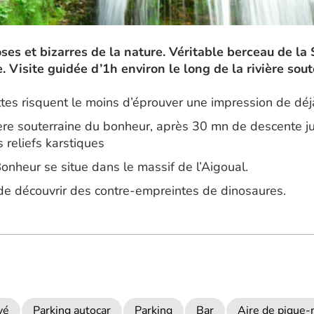
es et bizarres de la nature. Véritable berceau de la 
. Visite guidée d’1h environ le long de la rivière sou
ttes risquent le moins d’éprouver une impression de dé
vière souterraine du bonheur, après 30 mn de descente j
 reliefs karstiques
onheur se situe dans le massif de l’Aigoual.
 découvrir des contre-empreintes de dinosaures.
vé
Parking autocar
Parking
Bar
Aire de pique-