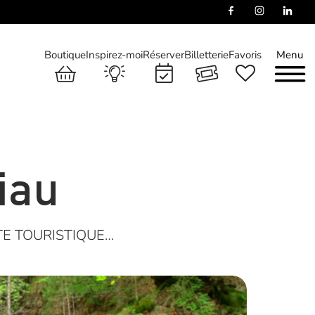
Boutique
Inspirez-moi
Réserver
Billetterie
Favoris
Menu
iau
TE TOURISTIQUE…