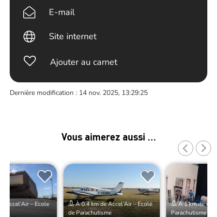
E-mail
Site internet
Ajouter au carnet
Dernière modification : 14 nov. 2025, 13:29:25
Vous aimerez aussi …
e Accel’Air – Ecole
À 0.4 km de Accel’Air – Ecole
À 1 km de Accel
sme
de Parachutisme
Parachutisme