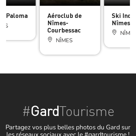
 – Paloma
Aéroclub de
Ski Indo
Nîmes-
Nîmes
MES
Courbessac
NÎME
NÎMES
#
Gard
Tourisme
Partagez vos plus belles photos du Gard sur
les réseaux sociaux avec le #gardtourisme !