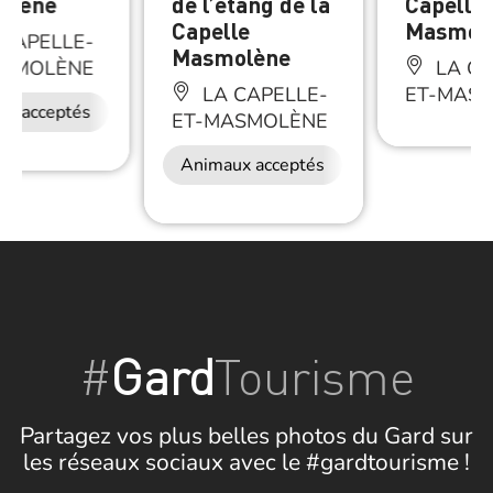
olène
de l’étang de la
Capelle-
Capelle
Masmol
CAPELLE-
Masmolène
ASMOLÈNE
LA CA
LA CAPELLE-
ET-MAS
ux acceptés
ET-MASMOLÈNE
Animaux acceptés
#
Gard
Tourisme
Partagez vos plus belles photos du Gard sur
les réseaux sociaux avec le #gardtourisme !