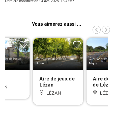
Dernière modification : 4 avr. 2025, 13:47:57
Vous aimerez aussi …
e Aire de Pique
À 0.6 km de Aire de Pique
À NAN km de A
Nique
Nique
Aire de jeux de
Aire de l
Lézan
de Léza
ZAN
LÉZAN
LÉZA