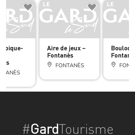
de pique-
Aire de jeux –
Boulodr
 –
Fontanès
Fontanè
nès
FONTANÈS
FONT
NTANÈS
#
Gard
Tourisme