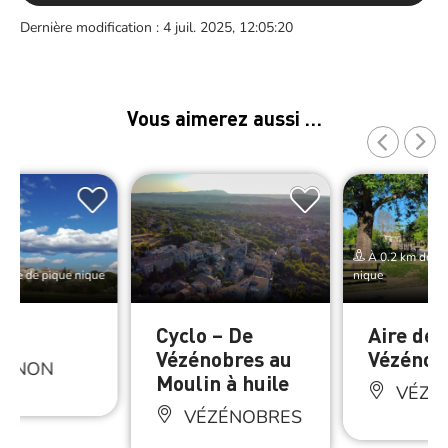
Dernière modification : 4 juil. 2025, 12:05:20
Vous aimerez aussi …
À 0.2 km de Ai
Aire de pique nique
nique
on
Cyclo – De
Aire de 
Vézénobres au
Vézénob
IGNON
Moulin à huile
VÉZÉ
VÉZÉNOBRES