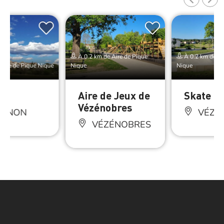
À 0.2 km de Aire de Pique
À 0.2 km de Ai
Aire de Pique Nique
Nique
Nique
on
Aire de Jeux de
Skate P
Vézénobres
IGNON
VÉZÉ
VÉZÉNOBRES