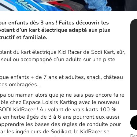
our enfants dès 3 ans ! Faites découvrir les
volant d’un kart électrique adapté aux plus
ructif et familiale.
volant du kart électrique Kid Racer de Sodi Kart, sûr,
ra seul ou accompagné d’un adulte sur une piste
ique enfants + de 7 ans et adultes, snack, château
asses ombragées…
apa ou maman alors que je ne sais pas encore faire
ible chez Espace Loisirs Karting avec le nouveau
 SODI KidRacer ! Au volant de vrais karts 100 %
es en herbe âgés de 3 à 6 ans pourront eux aussi
e apprendre les bases des règles de conduite pour
r les ingénieurs de Sodikart, le KidRacer se
Der