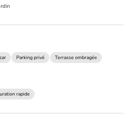
ardin
car
Parking privé
Terrasse ombragée
uration rapide