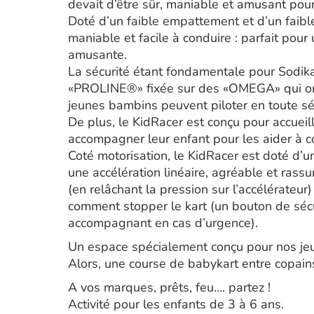
devait d’être sûr, maniable et amusant pour
Doté d’un faible empattement et d’un faibl
maniable et facile à conduire : parfait pou
amusante.
La sécurité étant fondamentale pour Sodikar
«PROLINE®» fixée sur des «OMEGA» qui ont
jeunes bambins peuvent piloter en toute sé
De plus, le KidRacer est conçu pour accueill
accompagner leur enfant pour les aider à c
Coté motorisation, le KidRacer est doté d’u
une accélération linéaire, agréable et rass
(en relâchant la pression sur l’accélérate
comment stopper le kart (un bouton de séc
accompagnant en cas d’urgence).
Un espace spécialement conçu pour nos jeu
Alors, une course de babykart entre copain
A vos marques, prêts, feu…. partez !
Activité pour les enfants de 3 à 6 ans.