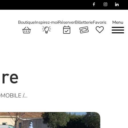
Boutique
Inspirez-moi
Réserver
Billetterie
Favoris
Menu
ire
MOBILE /…