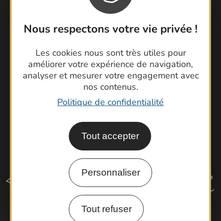
Contactez-nous !
Foire aux questions
Nous respectons votre vie privée !
Brochures
Cartoguides et Topoguides
Les cookies nous sont très utiles pour
Latitude Gard
améliorer votre expérience de navigation,
analyser et mesurer votre engagement avec
nos contenus.
Politique de confidentialité
Tout accepter
Personnaliser
Tout refuser