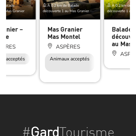
e Balade
À 0.2 km de Balade
À 0.2 km de Ba
 au Mas Granier
découverte 1 au Mas Granier
découverte 1 au 
ranier –
Mas Granier
Balade
que
Mas Montel
découve
au Mas 
PÈRES
ASPÈRES
ASPÈ
ux acceptés
Animaux acceptés
Accès Internet
Wifi
#
Gard
Tourisme