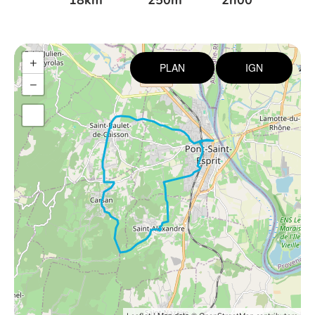
18km
250m
2h00
+
PLAN
IGN
−