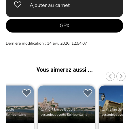
Ajouter au carnet
GPX
Dernière modification : 14 avr. 2026, 12:54:07
Vous aimerez aussi …
de Boucle
À 0.4 km de Boucle
À 5 km de Bou
rte Spiripontaine
cyclodécouverte Spiripontaine
cyclodécouverte S