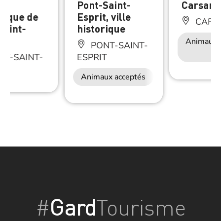
t
Pont-Saint-
Carsan
stique de
Esprit, ville
CARS
Saint-
historique
t
Animaux 
PONT-SAINT-
T-SAINT-
ESPRIT
T
Animaux acceptés
#
Gard
Tourisme