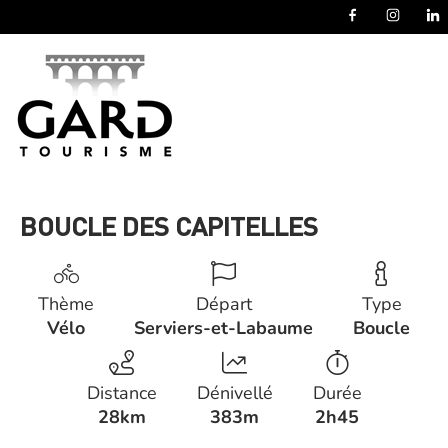
Panneau de gestion des cookies
BOUCLE DES CAPITELLES
Thème
Départ
Type
Vélo
Serviers-et-Labaume
Boucle
Distance
Dénivellé
Durée
28km
383m
2h45