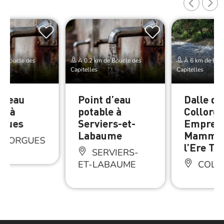
e Boucle des
À 0.2 km de Boucle des
À 6 km de Bou
Capitelles
Capitelles
 d’eau
Point d’eau
Dalle de
le à
potable à
Collorgu
rgues
Serviers-et-
Emprein
Labaume
Mammife
LLORGUES
l’Ere Ter
SERVIERS-
ET-LABAUME
COLL