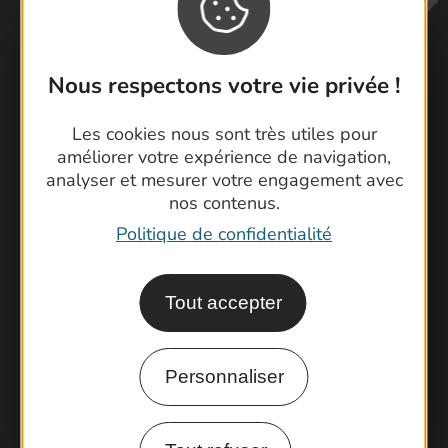
Nous respectons votre vie privée !
Les cookies nous sont très utiles pour
Contactez-nous !
améliorer votre expérience de navigation,
Foire aux questions
analyser et mesurer votre engagement avec
Brochures
nos contenus.
Cartoguides et Topoguides
Politique de confidentialité
Latitude Gard
Tout accepter
Personnaliser